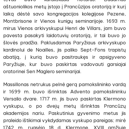
aštuoniolikos metų įstojo į Prancūzijos oratoriją ir kurį
laiką dėstė savo kongregacijos kolegijose Pezene,
Montbrisone ir Vienos kunigų seminarijoje. 1693 m.
mirus Vienos arkivyskupui Henri de Villars, jam buvo
pavesta pasakyti laidotuvių oratoriją, ir tai buvo jo
šlovės pradžia. Paklusdamas Paryžiaus arkivyskupo
kardinolui de Noailles, jis paliko Sept-Fons trapistų
abatiją, į kurią buvo pasitraukęs ir apsigyveno
Paryžiuje, kur buvo paskirtas vadovauti garsiajai
oratorinei Sen Maglero seminarijai.
Massillonas netrukus pelnė gerą pamokslininko vardą
ir 1699 m. buvo išrinktas Advento pamokslininku
Versalio dvare. 1717 m. jis buvo paskirtas Klermono
vyskupu, o po dvejų metų išrinktas Prancūzų
akademijos nariu. Paskutinius gyvenimo metus jis
praleido ištikimai vykdydamas vyskupo pareigas; mirė
1742 m. rugsėjo 18 d. Klermone. XVIII amžiuje