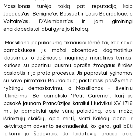
Massillonas turėjo tokią pat reputaciją kaip
Jacques'as-Bénigne'as Bossuet ir Louis Bourdaloue, o
Voltaire'as, D'Alembert'as ir jam giminingi
enciklopedistai labai gyrė jo iškalbą.
Massillono populiarumą tikriausiai lėmė tai, kad savo
pamoksluose jis mažai akcentavo dogmatinius
klausimus, o dažniausiai nagrinėjo moralines temas,
kuriose su poetiniu jausmu aprašė žmogaus širdies
paslaptis ir jo proto procesus. Jis paprastai lyginamas
su savo pirmtaku Bourdaloue; pastarasis pasižymėjo
ryžtingu demaskavimu, o Massillonas - švelniu
įtikinėjimu. Be pamokslo "Petit Carême", kurį jis
pasakė jaunam Prancūzijos karaliui Liudvikui XV 1718
m., jo pamokslai apie sūnų palaidūną, apie mažą
išrinktųjų skaičių, apie mirtį, skirti Kalėdų dienai ir
ketvirtajam advento sekmadieniui, ko gero, gali būti
laikomi jo šedevrais. Jo laidotuvių oracija apie