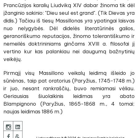
Prancūzijos karalių Liudviką XIV dabar žinoma tik dėl
įžanginio sakinio: "Dieu seul est grand". (Tik Dievas yra
didis.) Tačiau iš tiesų Massillonas yra ypatingai laisvas
nuo nelygybės. Dėl didelės literatūrinės galios,
geranoriškumo reputacijos, žinomo tolerantiškumo ir
nemeilės doktrininiams ginčams XVIII a. filosofai jį
vertino kur kas palankiau nei daugumą bažnytinių
veikėjų.
Pirmąjį visų Massillono veikalų leidimą išleido jo
sūnėnas, taip pat oratorius (Paryžius, 1745-1748 m.)
ir juo, nesant rankraščių, buvo remiamasi vėliau.
Geriausias šiuolaikinis leidimas yra abato
Blampignono (Paryžius, 1865-1868 m., 4 tomai;
naujas leidimas 1886 m.)