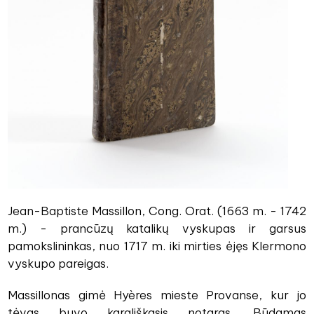
Jean-Baptiste Massillon, Cong. Orat. (1663 m. - 1742
m.) - prancūzų katalikų vyskupas ir garsus
pamokslininkas, nuo 1717 m. iki mirties ėjęs Klermono
vyskupo pareigas.
Massillonas gimė Hyères mieste Provanse, kur jo
tėvas buvo karališkasis notaras. Būdamas