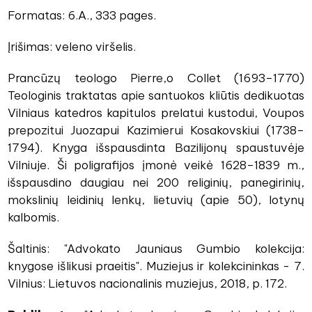
Formatas: 6.A., 333 pages.
Įrišimas: veleno viršelis.
Prancūzų teologo Pierre,o Collet (1693–1770)
Teologinis traktatas apie santuokos kliūtis dedikuotas
Vilniaus katedros kapitulos prelatui kustodui, Voupos
prepozitui Juozapui Kazimierui Kosakovskiui (1738–
1794). Knyga išspausdinta Bazilijonų spaustuvėje
Vilniuje. Ši poligrafijos įmonė veikė 1628–1839 m.,
išspausdino daugiau nei 200 religinių, panegirinių,
mokslinių leidinių lenkų, lietuvių (apie 50), lotynų
kalbomis.
Šaltinis: "Advokato Jauniaus Gumbio kolekcija:
knygose išlikusi praeitis". Muziejus ir kolekcininkas - 7.
Vilnius: Lietuvos nacionalinis muziejus, 2018, p. 172.