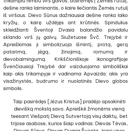
trikampiu nimbu virš galvos, atsirėmęs į Žemės rutulį,
dešine ranka laiminantis, o kaire liečiantis Žemės rutulį
iš viršaus. Dievo Sūnus dažniausiai dešine ranka laiko
kryžių, o kairę uždėjęs ant krūtinės. Spindulius
skleidžianti Šventoji Dvasia balandžio pavidalu
sklando virš jų galvų. Siužetuose Švč. Trejybė ir
Apreiškimas ji simbolizuoja išmintį, protą, gerą
patarimą, jėgą, žinojimą, romumą ir
dievobaimingumą. Krikščioniškoje ikonografijoje
Švenčiausioji Trejybė dar vaizduojama simboliškai
kaip akis trikampyje ir vadinama Apvaizda; akis yra
visažinystės, budrumo ir nuolatinės Dievo globos
simbolis.
Taip pasirėdęs [Jėzus Kristus] pradėjo apsakinėti
dievišką mokslą savo. Apreiškė žmonėms vieną
teesant Viešpatį Dievą Sutvertoją visų daiktų, bet
trijose asabose, kurios šiaip vadinas: Dievas Tėvas,
Dievas Sūnus, Dievas Dvasia Šventa. Jogei visos