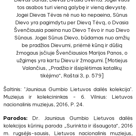
tos asabos turi vieną galybę ir vieną dievystę.
Jogei Dievas Tėvas nė nuo ko nepaeina, Sūnus
Dievo yra pagimdytu per Dievą Tėvą, o Dvasia
Švenčiausia paeina nuo Dievo Tėvo ir nuo Dievo
Sūnaus. Jogei Sūnus Dievo, būdamas nuo amžių
be pradžios Dievumi, priėmė kūną ir dūšią
žmogaus įsčiuje Švenčiausios Marijos Panos, o
užgimęs yra kartu Dievu ir žmogumi. [Motiejus
Valančius, „Pradžia ir išsiplėtimas katalikų
tikėjimo“, Raštai 3, p. 579]
Šaltinis: "Jauniaus Gumbio Lietuvos dailės kolekcija".
Muziejus ir kolekcininkas - 6. Vilnius: Lietuvos
nacionalinis muziejus, 2016, P. 24.
Parodos:
Dr. Jauniaus Gumbio Lietuvos dailės
kolekcijos kūrinių paroda „Surinkta ir išsaugota“, 2016
m. rugsėjis-sausis, Lietuvos nacionalinis muziejus,