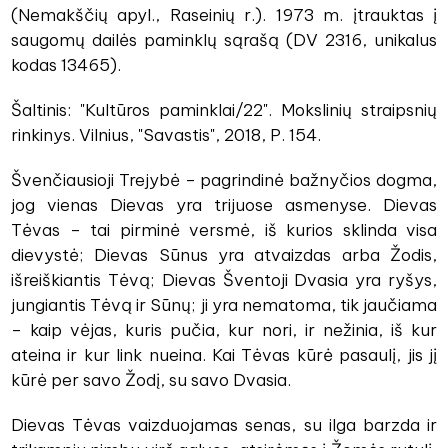
(Nemakščių apyl., Raseinių r.). 1973 m. įtrauktas į
saugomų dailės paminklų sąrašą (DV 2316, unikalus
kodas 13465).
Šaltinis: "Kultūros paminklai/22". Mokslinių straipsnių
rinkinys. Vilnius, "Savastis", 2018, P. 154.
Švenčiausioji Trejybė – pagrindinė bažnyčios dogma,
jog vienas Dievas yra trijuose asmenyse. Dievas
Tėvas – tai pirminė versmė, iš kurios sklinda visa
dievystė; Dievas Sūnus yra atvaizdas arba Žodis,
išreiškiantis Tėvą; Dievas Šventoji Dvasia yra ryšys,
jungiantis Tėvą ir Sūnų; ji yra nematoma, tik jaučiama
– kaip vėjas, kuris pučia, kur nori, ir nežinia, iš kur
ateina ir kur link nueina. Kai Tėvas kūrė pasaulį, jis jį
kūrė per savo Žodį, su savo Dvasia.
Dievas Tėvas vaizduojamas senas, su ilga barzda ir