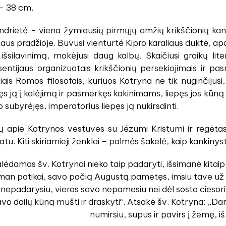
- 38 cm.
drietė – viena žymiausių pirmųjų amžių krikščionių kankin
us pradžioje. Buvusi vienturtė Kipro karaliaus duktė, apdo
nį išsilavinimą, mokėjusi daug kalbų. Skaičiusi graikų li
entijaus organizuotais krikščionių persekiojimais ir pa
ais Romos filosofais, kuriuos Kotryna ne tik nuginčijusi, 
s ją į kalėjimą ir pasmerkęs kakinimams, liepęs jos kūną s
o subyrėjęs, imperatorius liepęs ją nukirsdinti.
ų apie Kotrynos vestuves su Jėzumi Kristumi ir regėtas
atu. Kiti skiriamieji ženklai – palmės šakelė, kaip kankinyst
lėdamas šv. Kotrynai nieko taip padaryti, išsimanė kitaip jo
ai man patikai, savo pačią Augustą pametęs, imsiu tave už
 nepadarysiu, vieros savo nepamesiu nei dėl sosto ciesori
avo dailų kūną mušti ir draskyti“. Atsakė šv. Kotryna: „
numirsiu, supus ir pavirs į žemę, iš 