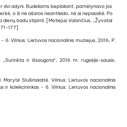
s per dvi adyni. Budeliams beplakant, pamėlynavo jos
rkė, o ši nė ašaros neantleido, nė ai nepasakė. Po
ka dienų badu stipinti. [Motiejus Valančius, „Žyvatai
 171–177]
 - 6. Vilnius: Lietuvos nacionalinis muziejus, 2016, P.
„Surinkta ir išsaugota“, 2016 m. rugsėjis-sausis,
 Marytė Slušinskaitė. Vilnius: Lietuvos nacionalinis
 ir kolekcininkas - 6. Vilnius: Lietuvos nacionalinis