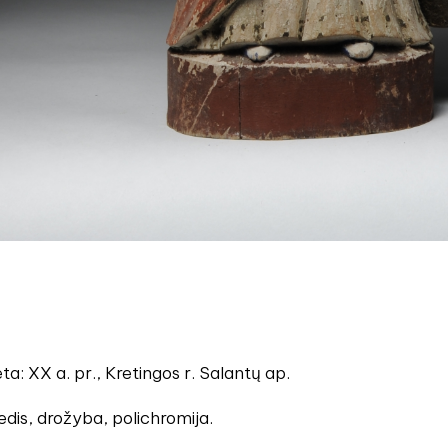
a: XX a. pr., Kretingos r. Salantų ap.
dis, drožyba, polichromija.