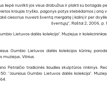
us liepė nuvilkti jos visus drabužius ir plakti su botagai
vietos kraujas tryško, pagonys patys stebėdamos į aną ve
akė ciesorius nuvesti šventą mergaitę į kalinį ir per dvyli
šventųjų“, Raštai 2, 2006, p.
Gumbio Lietuvos dailės kolekcija". Muziejus ir kolekcininkas
iaus Gumbio Lietuvos dailės kolekcijos kūrinių paroda 
s muziejus, Vilnius.
o Petraičio tradicinės liaudies skulptūros rinkinys. Red.
150; "Jauniaus Gumbio Lietuvos dailės kolekcija". Muziejus
264.