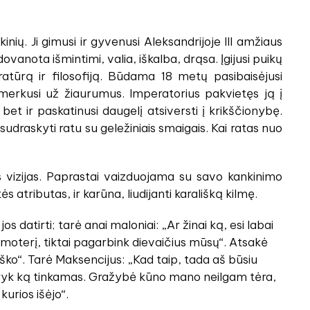
ių. Ji gimusi ir gyvenusi Aleksandrijoje III amžiaus
vanota išmintimi, valia, iškalba, drąsa. Įgijusi puikų
teratūrą ir filosofiją. Būdama 18 metų pasibaisėjusi
smerkusi už žiaurumus. Imperatorius pakvietęs ją į
bet ir paskatinusi daugelį atsiversti į krikščionybę.
udraskyti ratu su geležiniais smaigais. Kai ratas nuo
 vizijas. Paprastai vaizduojama su savo kankinimo
ės atributas, ir karūna, liudijanti karališką kilmę.
s datirti; tarė anai maloniai: „Ar žinai ką, esi labai
 moterį, tiktai pagarbink dievaičius mūsų“. Atsakė
ško“. Tarė Maksencijus: „Kad taip, tada aš būsiu
Daryk ką tinkamas. Gražybė kūno mano neilgam tėra,
kurios išėjo“.