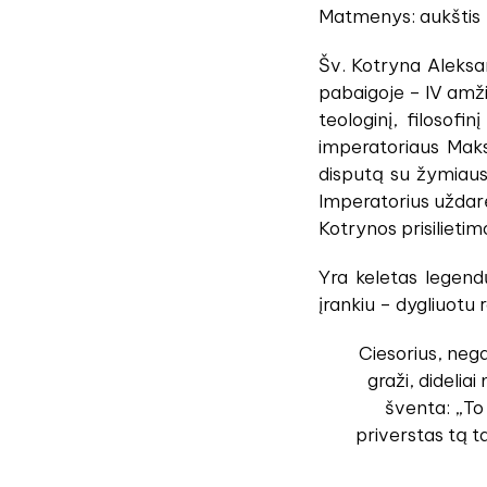
Matmenys: aukštis 
Šv. Kotryna Aleksan
pabaigoje – IV amžia
teologinį, filosofi
imperatoriaus Maks
disputą su žymiausi
Imperatorius uždarę
Kotrynos prisilietim
Yra keletas legend
įrankiu – dygliuotu r
Ciesorius, nega
graži, dideli
šventa: „To
priverstas tą t