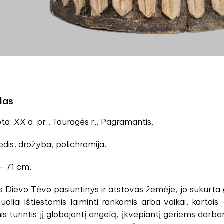
las
ta: XX a. pr., Tauragės r., Pagramantis.
dis, drožyba, polichromija.
- 71 cm.
s Dievo Tėvo pasiuntinys ir atstovas žemėje, jo sukurt
uoliai ištiestomis laiminti rankomis arba vaikai, kartais
is turintis jį globojantį angelą, įkvepiantį geriems darbam