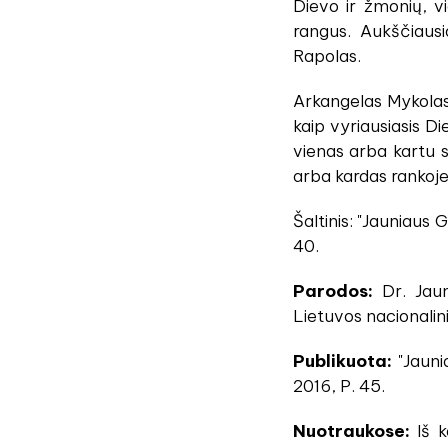
Dievo ir žmonių, vi
rangus. Aukščiausio
Rapolas.
Arkangelas Mykolas 
kaip vyriausiasis D
vienas arba kartu su
arba kardas rankoje
Šaltinis: "Jauniaus 
40.
Parodos:
Dr. Jaun
Lietuvos nacionalini
Publikuota:
"Jaunia
2016, P. 45.
Nuotraukose:
Iš k