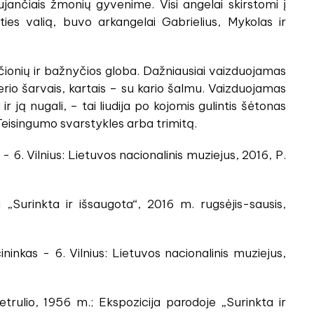
aujančiais žmonių gyvenime. Visi angelai skirstomi į
aties valią, buvo arkangelai Gabrielius, Mykolas ir
čionių ir bažnyčios globa. Dažniausiai vaizduojamas
terio šarvais, kartais – su kario šalmu. Vaizduojamas
 ją nugali, – tai liudija po kojomis gulintis šėtonas
Teisingumo svarstykles arba trimitą.
 - 6. Vilnius: Lietuvos nacionalinis muziejus, 2016, P.
„Surinkta ir išsaugota“, 2016 m. rugsėjis-sausis,
ninkas - 6. Vilnius: Lietuvos nacionalinis muziejus,
trulio, 1956 m.; Ekspozicija parodoje „Surinkta ir