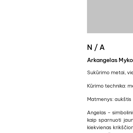
N / A
Arkangelas Myko
Sukūrimo metai, vie
Kūrimo technika: me
Matmenys: aukštis 
Angelas – simbolini
kaip sparnuoti jaun
kiekvienas krikščion