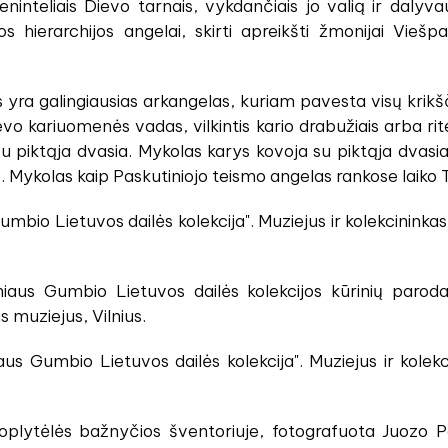
eninteliais Dievo tarnais, vykdančiais jo valią ir dalyv
s hierarchijos angelai, skirti apreikšti žmonijai Viešp
yra galingiausias arkangelas, kuriam pavesta visų krikš
ievo kariuomenės vadas, vilkintis kario drabužiais arba ri
 piktąja dvasia. Mykolas karys kovoja su piktąja dvasia ir
. Mykolas kaip Paskutiniojo teismo angelas rankose laiko 
Gumbio Lietuvos dailės kolekcija". Muziejus ir kolekcininkas
iaus Gumbio Lietuvos dailės kolekcijos kūrinių paroda 
s muziejus, Vilnius.
us Gumbio Lietuvos dailės kolekcija". Muziejus ir kolekci
oplytėlės bažnyčios šventoriuje, fotografuota Juozo Pe