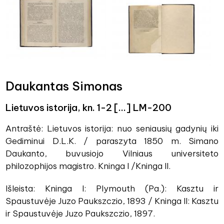
Daukantas Simonas
Lietuvos istorija, kn. 1-2 [...] LM-200
Antraštė: Lietuvos istorija: nuo seniausių gadynių iki
Gediminui D.L.K. / paraszyta 1850 m. Simano
Daukanto, buvusiojo Vilniaus universiteto
philozophijos magistro. Kninga I /Kninga II.
Išleista: Kninga I: Plymouth (Pa.): Kasztu ir
Spaustuvėje Juzo Paukszczio, 1893 / Kninga II: Kasztu
ir Spaustuvėje Juzo Paukszczio, 1897.