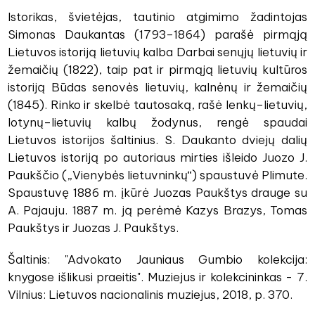
Istorikas, švietėjas, tautinio atgimimo žadintojas
Simonas Daukantas (1793–1864) parašė pirmąją
Lietuvos istoriją lietuvių kalba Darbai senųjų lietuvių ir
žemaičių (1822), taip pat ir pirmąją lietuvių kultūros
istoriją Būdas senovės lietuvių, kalnėnų ir žemaičių
(1845). Rinko ir skelbė tautosaką, rašė lenkų–lietuvių,
lotynų–lietuvių kalbų žodynus, rengė spaudai
Lietuvos istorijos šaltinius. S. Daukanto dviejų dalių
Lietuvos istoriją po autoriaus mirties išleido Juozo J.
Paukščio („Vienybės lietuvninkų“) spaustuvė Plimute.
Spaustuvę 1886 m. įkūrė Juozas Paukštys drauge su
A. Pajauju. 1887 m. ją perėmė Kazys Brazys, Tomas
Paukštys ir Juozas J. Paukštys.
Šaltinis: "Advokato Jauniaus Gumbio kolekcija:
knygose išlikusi praeitis". Muziejus ir kolekcininkas - 7.
Vilnius: Lietuvos nacionalinis muziejus, 2018, p. 370.