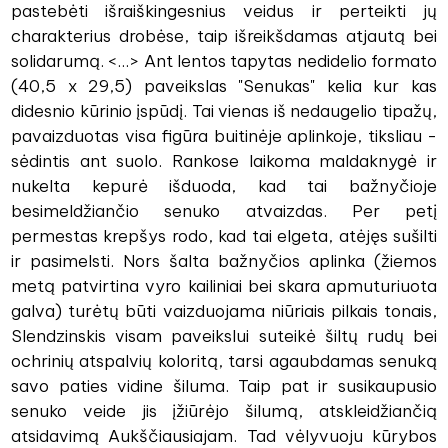
pastebėti išraiškingesnius veidus ir perteikti jų
charakterius drobėse, taip išreikšdamas atjautą bei
solidarumą. <...> Ant lentos tapytas nedidelio formato
(40,5 x 29,5) paveikslas "Senukas" kelia kur kas
didesnio kūrinio įspūdį. Tai vienas iš nedaugelio tipažų,
pavaizduotas visa figūra buitinėje aplinkoje, tiksliau -
sėdintis ant suolo. Rankose laikoma maldaknygė ir
nukelta kepurė išduoda, kad tai bažnyčioje
besimeldžiančio senuko atvaizdas. Per petį
permestas krepšys rodo, kad tai elgeta, atėjęs sušilti
ir pasimelsti. Nors šalta bažnyčios aplinka (žiemos
metą patvirtina vyro kailiniai bei skara apmuturiuota
galva) turėtų būti vaizduojama niūriais pilkais tonais,
Slendzinskis visam paveikslui suteikė šiltų rudų bei
ochrinių atspalvių koloritą, tarsi agaubdamas senuką
savo paties vidine šiluma. Taip pat ir susikaupusio
senuko veide jis įžiūrėjo šilumą, atskleidžiančią
atsidavimą Aukščiausiajam. Tad vėlyvuoju kūrybos