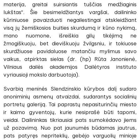
materija, greitai suirsiantis tuščias medžiaginis
lukštas“. Šie besimeldžiantys vargšai, dailininko
kūriniuose pavaizduoti negailestingai atskleidžiant
visą jų žemiškosios buities skurdumą ir kūno nykimą,
mano nuomone, išreiškia gilų tikėjimą ne
žmogiškuoju, bet dieviškuoju žvilgsniu, ir tokiuose
skurdžiuose pavidaluose matančiu mylimus savo
vaikus, atpirktas sielas (dr. (hp) Rūta Janonienė,
Vilniaus dailės akademijos Dailėtyros instituto
vyriausioji mokslo darbuotoja).
Svarbią meninės Slendzinskio kūrybos dalį sudaro
anoniminių asmenų atvaizdai, sudarantys socialinių
portretų galeriją. Tai paprastų nepasiturinčių miesto
ir kaimo gyventojų, kurie nesiprašė būti tapomi,
veidai. Dailininkas tikriausiai pats sumokėdavo jiems
už pozavimą. Nuo pat jaunumės būdamas jautrus,
pats patyręs nepriteklių, gebėjo varguolių minioje