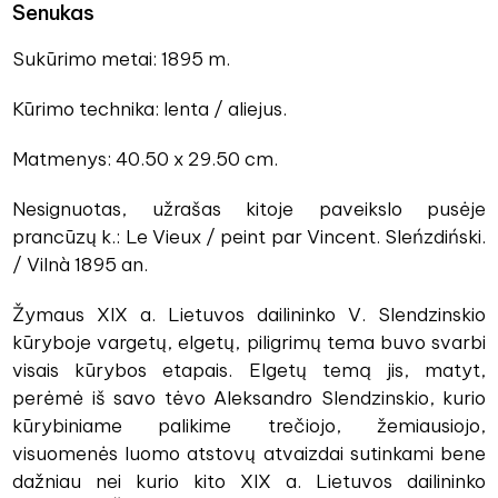
Senukas
Sukūrimo metai: 1895 m.
Kūrimo technika: lenta / aliejus.
Matmenys: 40.50 x 29.50 cm.
Nesignuotas, užrašas kitoje paveikslo pusėje
prancūzų k.: Le Vieux / peint par Vincent. Sleńzdiński.
/ Vilnà 1895 an.
Žymaus XIX a. Lietuvos dailininko V. Slendzinskio
kūryboje vargetų, elgetų, piligrimų tema buvo svarbi
visais kūrybos etapais. Elgetų temą jis, matyt,
perėmė iš savo tėvo Aleksandro Slendzinskio, kurio
kūrybiniame palikime trečiojo, žemiausiojo,
visuomenės luomo atstovų atvaizdai sutinkami bene
dažniau nei kurio kito XIX a. Lietuvos dailininko