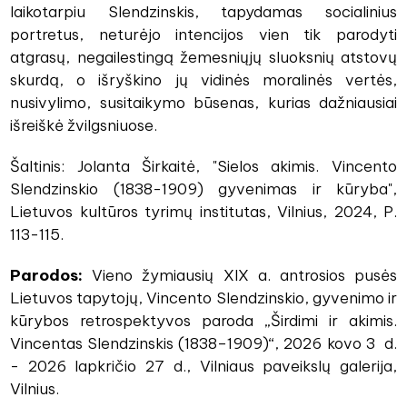
laikotarpiu Slendzinskis, tapydamas socialinius
portretus, neturėjo intencijos vien tik parodyti
atgrasų, negailestingą žemesniųjų sluoksnių atstovų
skurdą, o išryškino jų vidinės moralinės vertės,
nusivylimo, susitaikymo būsenas, kurias dažniausiai
išreiškė žvilgsniuose.
Šaltinis: Jolanta Širkaitė, "Sielos akimis. Vincento
Slendzinskio (1838-1909) gyvenimas ir kūryba",
Lietuvos kultūros tyrimų institutas, Vilnius, 2024, P.
113-115.
Parodos:
Vieno žymiausių XIX a. antrosios pusės
Lietuvos tapytojų, Vincento Slendzinskio, gyvenimo ir
kūrybos retrospektyvos paroda „Širdimi ir akimis.
Vincentas Slendzinskis (1838–1909)“, 2026 kovo 3 d.
- 2026 lapkričio 27 d., Vilniaus paveikslų galerija,
Vilnius.