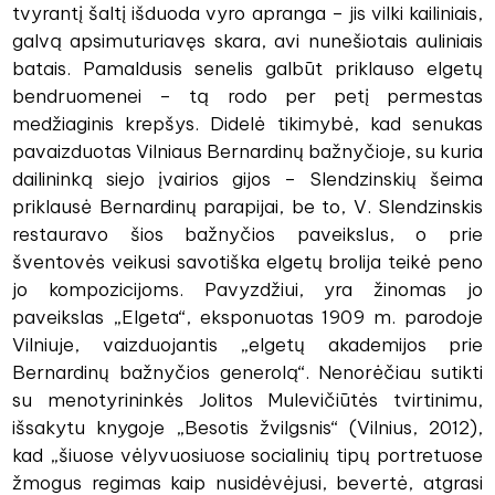
tvyrantį šaltį išduoda vyro apranga – jis vilki kailiniais,
galvą apsimuturiavęs skara, avi nunešiotais auliniais
batais. Pamaldusis senelis galbūt priklauso elgetų
bendruomenei – tą rodo per petį permestas
medžiaginis krepšys. Didelė tikimybė, kad senukas
pavaizduotas Vilniaus Bernardinų bažnyčioje, su kuria
dailininką siejo įvairios gijos – Slendzinskių šeima
priklausė Bernardinų parapijai, be to, V. Slendzinskis
restauravo šios bažnyčios paveikslus, o prie
šventovės veikusi savotiška elgetų brolija teikė peno
jo kompozicijoms. Pavyzdžiui, yra žinomas jo
paveikslas „Elgeta“, eksponuotas 1909 m. parodoje
Vilniuje, vaizduojantis „elgetų akademijos prie
Bernardinų bažnyčios generolą“. Nenorėčiau sutikti
su menotyrininkės Jolitos Mulevičiūtės tvirtinimu,
išsakytu knygoje „Besotis žvilgsnis“ (Vilnius, 2012),
kad „šiuose vėlyvuosiuose socialinių tipų portretuose
žmogus regimas kaip nusidėvėjusi, bevertė, atgrasi