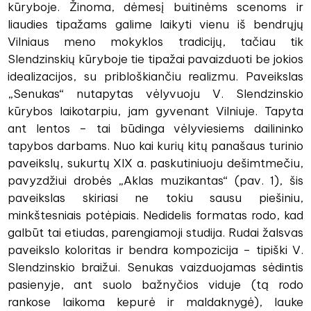
kūryboje. Žinoma, dėmesį buitinėms scenoms ir
liaudies tipažams galime laikyti vienu iš bendrųjų
Vilniaus meno mokyklos tradicijų, tačiau tik
Slendzinskių kūryboje tie tipažai pavaizduoti be jokios
idealizacijos, su pribloškiančiu realizmu. Paveikslas
„Senukas“ nutapytas vėlyvuoju V. Slendzinskio
kūrybos laikotarpiu, jam gyvenant Vilniuje. Tapyta
ant lentos – tai būdinga vėlyviesiems dailininko
tapybos darbams. Nuo kai kurių kitų panašaus turinio
paveikslų, sukurtų XIX a. paskutiniuoju dešimtmečiu,
pavyzdžiui drobės „Aklas muzikantas“ (pav. 1), šis
paveikslas skiriasi ne tokiu sausu piešiniu,
minkštesniais potėpiais. Nedidelis formatas rodo, kad
galbūt tai etiudas, parengiamoji studija. Rudai žalsvas
paveikslo koloritas ir bendra kompozicija – tipiški V.
Slendzinskio braižui. Senukas vaizduojamas sėdintis
pasienyje, ant suolo bažnyčios viduje (tą rodo
rankose laikoma kepurė ir maldaknygė), lauke